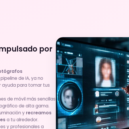
Impulsado por
fotógrafos
ipeline de IA, ya no
ir ayuda para tomar tus
es de móvil más sencillas
ográfico de alta gama.
luminación y
recreamos
tes
a tu alrededor.
s y profesionales a