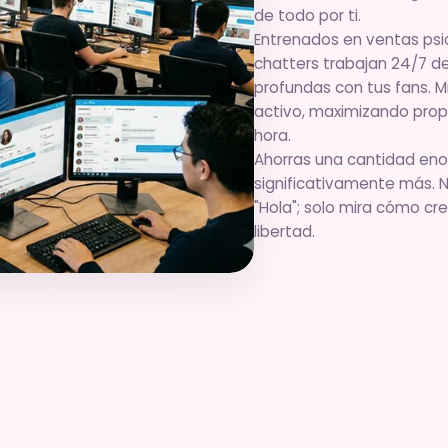
de todo por ti.
Entrenados en ventas psic
chatters trabajan 24/7 d
profundas con tus fans. 
activo, maximizando prop
hora.
Ahorras una cantidad en
significativamente más. 
"Hola"; solo mira cómo cr
libertad.