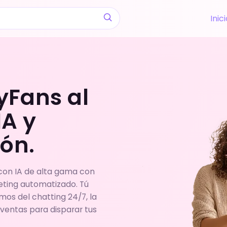
Inic
yFans al
IA y
ón.
on IA de alta gama con
eting automatizado. Tú
mos del chatting 24/7, la
 ventas para disparar tus